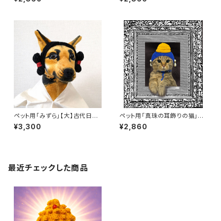
の髪型を再現した猫アクセサリ
ー 猫被り物 猫コスプレ 古代ヘ
ー 猫被り物 猫コスプレ 古代ヘ
アスタイル 写真撮影 SNS映え
アスタイル 写真撮影 SNS映え
被り物 みずら 古代日本 猫アク
被り物 みずら 古代日本 猫アク
セサリー 写真映え ぬい活 古墳
セサリー 写真映え ぬい活
古墳時代
ペット用「みずら」【大】古代日本
ペット用「真珠の耳飾りの猫」フ
の髪型を再現した犬用アクセサ
ェルメール 犬 猫 被り物 コ
¥3,300
¥2,860
リー 猫被り物 猫コスプレ 古代
スプレ 帽子 ぬい活 真珠の
ヘアスタイル 写真撮影 SNS映
耳飾りの少女
え 被り物 みずら 古代日本 犬ア
クセサリー 写真映え ぬい活 古
墳 古墳時代
最近チェックした商品