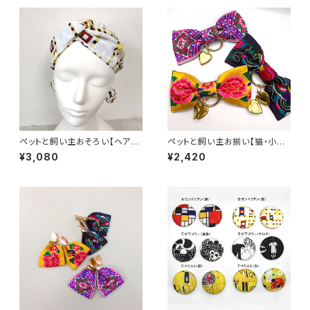
ペットと飼い主おそろい【ヘアバ
ペットと飼い主お揃い【猫・小型
ンド ターバン】アートシリー
犬用 首輪（大） 全3色】迷子札に
¥3,080
¥2,420
ズ モンドリアン（黄） 現代アー
もなるロケットチャーム付き！刺
ト レトロ モダンアート ペアルッ
繍リボン・蝶ネクタイ首輪 幾
ク ハンドメイド 手作り
何学模様・牡丹・鳳凰・ブルー・イ
エロー・ブラック 推し活