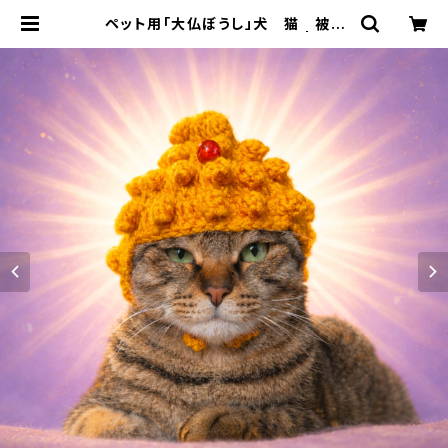
ペット用「大仏ぼうし」犬 猫 被り
物 コスプレ 帽子 ぬい活 | ネコ
ノテ堂｜猫の首輪 ペットと飼い主の
おそろいアクセサリー