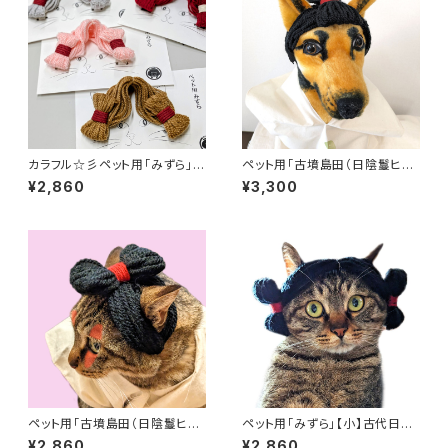
カラフル☆彡ペット用「みずら」
ペット用「古墳島田（日陰鬘ヒカ
【小】古代日本の髪型を再現した
ゲノカズラ付き）」【大】古代日本
¥2,860
¥3,300
猫アクセサリー 猫被り物 猫コス
の髪型を再現した猫アクセサリ
プレ 古代ヘアスタイル 写真撮
ー 猫被り物 猫コスプレ 古代ヘ
影 SNS映え 被り物 みずら 古代
アスタイル 写真撮影 SNS映え
日本 猫アクセサリー 写真映え
被り物 みずら 古代日本 猫アク
ぬい活 古墳 古墳時代
セサリー 写真映え ぬい活
ペット用「古墳島田（日陰鬘ヒカ
ペット用「みずら」【小】古代日本
ゲノカズラ付き）」【小】古代日本
の髪型を再現した猫アクセサリ
¥2,860
¥2,860