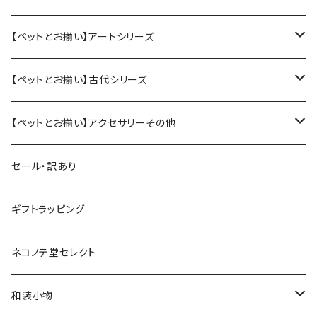
ペット用アクセサリー
【ペットとお揃い】アートシリーズ
大（犬、大型猫用）
人間用アクセサリー
ペット用アクセサリー
【ペットとお揃い】古代シリーズ
小（猫、小型犬用）
ピアス／イヤリング
スタイ（小）
人間用アクセサリー
ペット用アクセサリー
【ペットとお揃い】アクセサリーその他
ヘアバンド（大人用）
スタイ（大）
ヘアアクセサリー
みずら、貫頭衣
人間用アクセサリー
ペット用
セール・訳あり
ヘアバンド（赤ちゃん・子ども用）
蝶ネクタイ
ピアス・イヤリング
首輪
ピアス、ブローチ、ヘアアクセサリーなど
その他、雑貨類
人間用
ギフトラッピング
蝶ネクタイ（大人用）
ペット用おもちゃ
和装小物（半衿など）
ペット用おもちゃ
ぬいぐるみキーホルダー
ネコノテ堂セレクト
蝶ネクタイ（子ども用）
ぬいぐるみキーホルダー
和装小物（半衿など）
和装小物