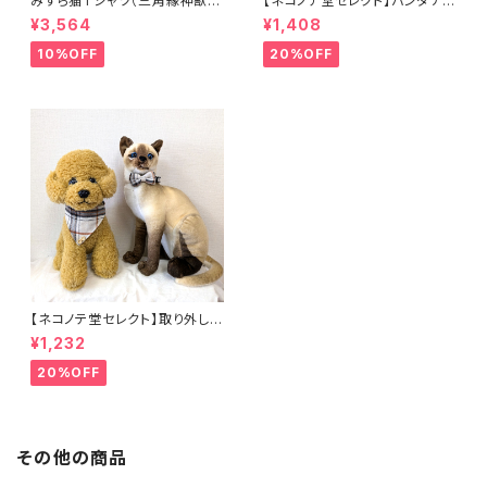
みずら猫Tシャツ（三角縁神獣
【ネコノテ堂セレクト】バンダナ付
鏡） ネコ ねこ 銅鏡 古代 貫頭
き ペット首輪 花柄4種類
¥3,564
¥1,408
衣 古墳
パープル グリーン ピンク
ブルー 犬 猫
10%OFF
20%OFF
【ネコノテ堂セレクト】取り外し可
能 バンダナ or 蝶ネクタイ ペッ
¥1,232
ト首輪 チェック柄2種類 ベー
ジュ ブラウン リボン 安全
20%OFF
首輪 犬 猫
その他の商品