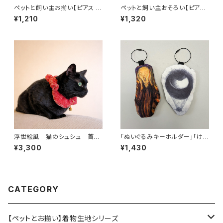
ペットと飼い主お揃い【ピアス 全
ペットと飼い主おそろい【ピアス
3色】刺繍リボン 幾何学模様・
（イヤリングに変更可）】モンドリ
¥1,210
¥1,320
牡丹・鳳凰・ブルー・イエロー・ブ
アン クリムト ビアズリー 接吻
ラック 推し活
サロメ ペアルック レトロ くるみ
ボタン ハンドメイド 手作り
浮世絵風 猫のシュシュ 首
「ぬいぐるみキーホルダー」「けり
輪 鹿の子 絞り（しぼり）赤
ぐるみ」ムンク 叫び オディロ
¥3,300
¥1,430
歌川国芳「鼠よけの猫」高橋弘明
ン・ルドン 起源 眼 目玉
「白猫」
猫 犬 おもちゃ
CATEGORY
【ペットとお揃い】着物生地シリーズ