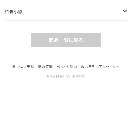
蝶ネクタイ（子ども用）
ぬいぐるみキーホルダー
和装小物（半衿など）
和装小物
半衿
商品一覧に戻る
© ネコノテ堂｜猫の首輪 ペットと飼い主のおそろいアクセサリー
Powered by