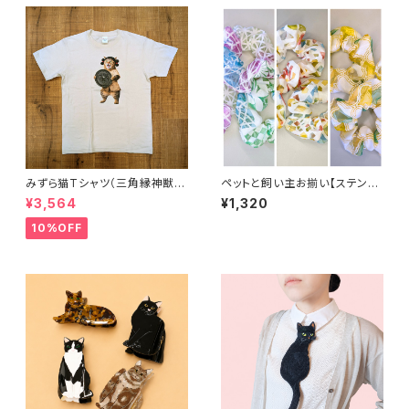
みずら猫Tシャツ（三角縁神獣
ペットと飼い主お揃い【ステンド
鏡） ネコ ねこ 銅鏡 古代 貫頭
グラスのようなシュシュ（人間
¥3,564
¥1,320
衣 古墳
用）】 透かし素材 オパール生
地
10%OFF