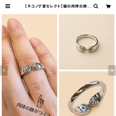
【ネコノテ堂セレクト】猫の肉球の跡が
つくリング 猫好きさんのための指
輪 オープンリング | ネコノテ堂｜猫
の首輪 ペットと飼い主のおそろいア
クセサリー