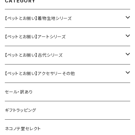
CATEGORY
【ペットとお揃い】着物生地シリーズ
ペット用アクセサリー
【ペットとお揃い】アートシリーズ
大（犬、大型猫用）
人間用アクセサリー
ペット用アクセサリー
【ペットとお揃い】古代シリーズ
小（猫、小型犬用）
ピアス／イヤリング
スタイ（小）
人間用アクセサリー
ペット用アクセサリー
【ペットとお揃い】アクセサリーその他
ヘアバンド（大人用）
スタイ（大）
ヘアアクセサリー
みずら、貫頭衣
人間用アクセサリー
ペット用
セール・訳あり
ヘアバンド（赤ちゃん・子ども用）
蝶ネクタイ
ピアス・イヤリング
首輪
ピアス、ブローチ、ヘアアクセサリーなど
その他、雑貨類
人間用
ギフトラッピング
蝶ネクタイ（大人用）
ペット用おもちゃ
和装小物（半衿など）
ペット用おもちゃ
ぬいぐるみキーホルダー
ネコノテ堂セレクト