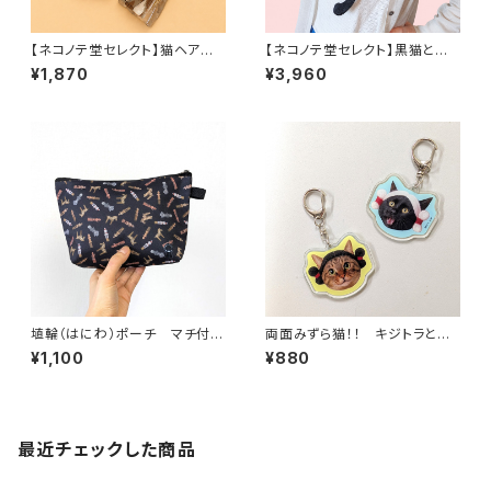
【ネコノテ堂セレクト】猫ヘアクリ
【ネコノテ堂セレクト】黒猫とお
ップ｜サビ猫 黒猫 ハチワ
でかけ首飾り｜ネクタイ ネッ
¥1,870
¥3,960
レ メインクーン ノルウェージ
クレス 猫 刺繍 パッチ 男
ャンフォレストキャット 長毛種
女兼用
埴輪（はにわ）ポーチ マチ付
両面みずら猫！！ キジトラと黒
き 踊る人々 挂甲の武人 石
猫 アクリルキーホルダー
¥1,100
¥880
人
最近チェックした商品