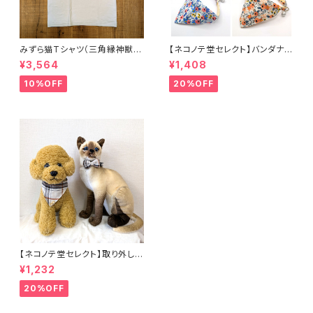
みずら猫Tシャツ（三角縁神獣
【ネコノテ堂セレクト】バンダナ付
鏡） ネコ ねこ 銅鏡 古代 貫頭
き ペット首輪 花柄4種類
¥3,564
¥1,408
衣 古墳
パープル グリーン ピンク
ブルー 犬 猫
10%OFF
20%OFF
【ネコノテ堂セレクト】取り外し可
能 バンダナ or 蝶ネクタイ ペッ
¥1,232
ト首輪 チェック柄2種類 ベー
ジュ ブラウン リボン 安全
20%OFF
首輪 犬 猫