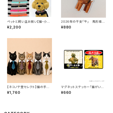
ペットと飼い主お揃い【猫・小型
2026年の干支「午」 馬形埴輪
犬用 首輪 全6色】バステト神に
にまたがるみずら猫 アクリル
¥2,200
¥880
なれる！？刺繍リボン首輪 迷
キーホルダー
子札にもなるロケットチャーム
付き！ ピンク・ミントグリーン・
オレンジ・ブルー・ブラック・スパ
ンコール 推し活 フリンジ
バステト
【ネコノテ堂セレクト】猫の手も
マグネットステッカー「猫がいま
借りたい！？猫用ビジネスネクタ
す」「猛犬注意」
¥1,760
¥660
イ | ネクタイ ペット用品 ペット
グッズ 犬 イヌ ドック 猫 ネコ 首
輪 キャット 調節可 襟付 おしゃ
れ ストライプ 蝶ネクタイ スーツ
首飾り