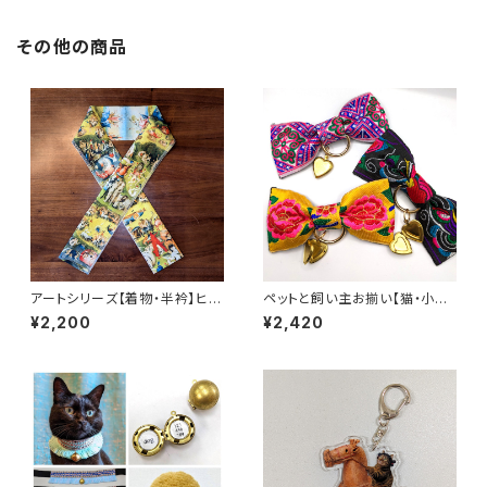
その他の商品
アートシリーズ【着物・半衿】ヒエ
ペットと飼い主お揃い【猫・小型
ロニムス・ボス「快楽の園 」Hier
犬用 首輪（大） 全3色】迷子札に
¥2,200
¥2,420
onymus Bosch The Garde
もなるロケットチャーム付き！刺
n of Earthly Delights
繍リボン・蝶ネクタイ首輪 幾
何学模様・牡丹・鳳凰・ブルー・イ
エロー・ブラック 推し活