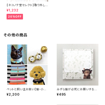
【ネコノテ堂セレクト】取り外し可
能 バンダナ or 蝶ネクタイ ペッ
¥1,232
ト首輪 チェック柄2種類 ベー
ジュ ブラウン リボン 安全
20%OFF
首輪 犬 猫
その他の商品
ペットと飼い主お揃い【猫・小型
みずら猫が必死にお願いする付
犬用 首輪 全6色】バステト神に
箋（何でも言うことを聞いてくれ
¥2,200
¥495
なれる！？刺繍リボン首輪 迷
るかもしれない）メモ帳 ふせ
子札にもなるロケットチャーム
ん ネコ ねこ
付き！ ピンク・ミントグリーン・