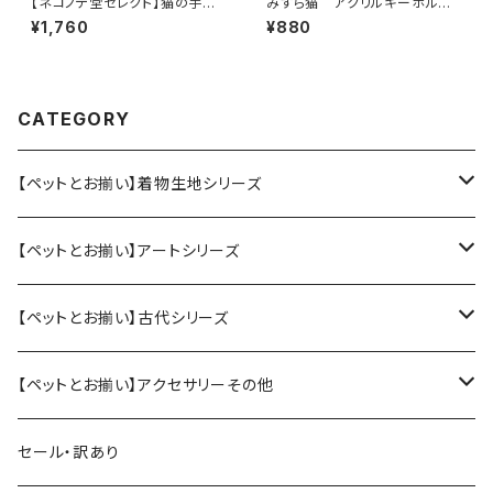
【ネコノテ堂セレクト】猫の手も
みずら猫 アクリルキーホルダ
借りたい！？猫用ビジネスネクタ
ー
¥1,760
¥880
イ | ネクタイ ペット用品 ペット
グッズ 犬 イヌ ドック 猫 ネコ 首
輪 キャット 調節可 襟付 おしゃ
れ ストライプ 蝶ネクタイ スーツ
首飾り
CATEGORY
【ペットとお揃い】着物生地シリーズ
ペット用アクセサリー
【ペットとお揃い】アートシリーズ
大（犬、大型猫用）
人間用アクセサリー
ペット用アクセサリー
【ペットとお揃い】古代シリーズ
小（猫、小型犬用）
ピアス／イヤリング
スタイ（小）
人間用アクセサリー
ペット用アクセサリー
【ペットとお揃い】アクセサリーその他
ヘアバンド（大人用）
スタイ（大）
ヘアアクセサリー
みずら、貫頭衣
人間用アクセサリー
ペット用
セール・訳あり