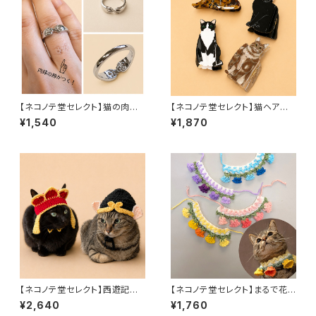
【ネコノテ堂セレクト】猫の肉球
【ネコノテ堂セレクト】猫ヘアクリ
の跡がつくリング 猫好きさん
ップ｜サビ猫 黒猫 ハチワ
¥1,540
¥1,870
のための指輪 オープンリング
レ メインクーン ノルウェージ
ャンフォレストキャット 長毛種
【ネコノテ堂セレクト】西遊記｜
【ネコノテ堂セレクト】まるで花
孫悟空（猪八戒）・三蔵法師｜写
束みたいな毛糸の首飾り 猫
¥2,640
¥1,760
真映え・SNS・記念撮影に
首輪 青 紫 ピンク 黄色