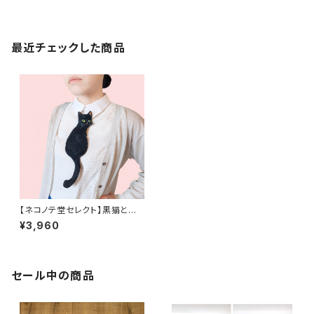
猫 犬 被り物 ペット コス
オレンジ 水色
プレ
最近チェックした商品
【ネコノテ堂セレクト】黒猫とお
でかけ首飾り｜ネクタイ ネッ
¥3,960
クレス 猫 刺繍 パッチ 男
女兼用
セール中の商品