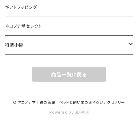
ヘアバンド（赤ちゃん・子ども用）
蝶ネクタイ
ピアス・イヤリング
首輪
ピアス、ブローチ、ヘアアクセサリーなど
その他、雑貨類
人間用
ギフトラッピング
蝶ネクタイ（大人用）
ペット用おもちゃ
和装小物（半衿など）
ペット用おもちゃ
ぬいぐるみキーホルダー
ネコノテ堂セレクト
蝶ネクタイ（子ども用）
ぬいぐるみキーホルダー
和装小物（半衿など）
和装小物
半衿
商品一覧に戻る
© ネコノテ堂｜猫の首輪 ペットと飼い主のおそろいアクセサリー
Powered by