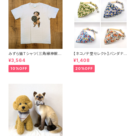
みずら猫Tシャツ（三角縁神獣
【ネコノテ堂セレクト】バンダナ付
鏡） ネコ ねこ 銅鏡 古代 貫頭
き ペット首輪 花柄4種類
¥3,564
¥1,408
衣 古墳
パープル グリーン ピンク
ブルー 犬 猫
10%OFF
20%OFF