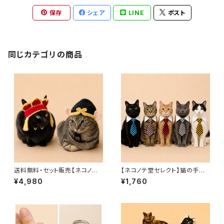
保存
シェア
LINE
ポスト
同じカテゴリの商品
送料無料・セット販売【ネコノテ
【ネコノテ堂セレクト】猫の手も
堂セレクト】西遊記｜孫悟空（猪
借りたい！？猫用ビジネスネクタ
¥4,980
¥1,760
八戒）・三蔵法師｜写真映え・S
イ | ネクタイ ペット用品 ペット
NS・記念撮影に 猫 犬 被り
グッズ 犬 イヌ ドック 猫 ネコ 首
物 ペット コスプレ
輪 キャット 調節可 襟付 おしゃ
れ ストライプ 蝶ネクタイ スーツ
首飾り