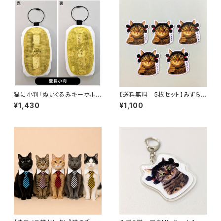
オレンジ・ブルー・ブラック・スパ
ンコール 推し活 フリンジ
バステト
猫に小判「ぬいぐるみキーホルダ
【送料無料 5枚セット】みずら猫
ー」「けりぐるみ」 慶長小判
が「大丈夫！」と励まししてくれる
¥1,430
¥1,100
猫 犬 おもちゃ
ステッカー