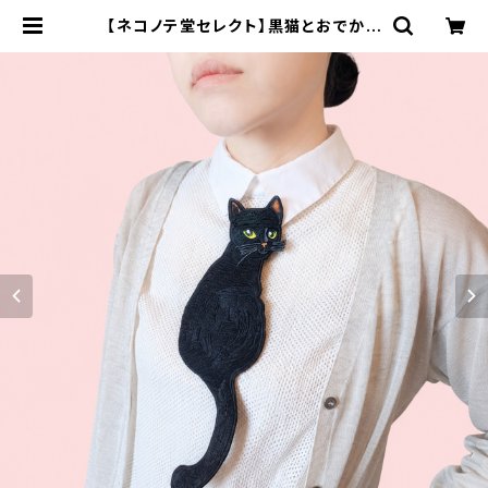
【ネコノテ堂セレクト】黒猫とおでかけ
首飾り｜ネクタイ ネックレス 猫
刺繍 パッチ 男女兼用 | ネコノテ
堂｜猫の首輪 ペットと飼い主のおそ
ろいアクセサリー