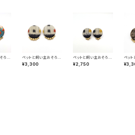
そろい
ペットと飼い主おそろい
ペットと飼い主おそろい
ペット
ック 大
【ピアス】 ペアルック 大
【ピアス（小）】 ペアルッ
【ピア
¥3,300
¥2,750
¥3,3
アンテ
正ロマン レトロ アンテ
ク 大正ロマン レトロ ア
正ロマ
柄 着
ィーク風 和風 和柄 着
ンティーク風 和風 和柄
ィーク
 ハン
物柄 くるみボタン ハン
着物柄 くるみボタン ハ
物柄 
ゴール
ドメイド 手作り ゴール
ンドメイド 手作り ゴー
ドメイ
ちりめん
ドビーズ 銘仙
ルドビーズ 銘仙
ドビー