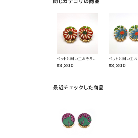
同じカテゴリの商品
ペットと飼い主おそろい
ペットと飼い主お
【ピアス】 ペアルック 大
【ピアス】 ペアル
¥3,300
¥3,300
正ロマン レトロ アンテ
正ロマン レトロ 
ィーク風 和風 和柄 着
ィーク風 和風 和
物柄 くるみボタン ハン
物柄 くるみボタン
ドメイド 手作り ゴール
ドメイド 手作り 
ドビーズ 縮緬 ちりめん
ドビーズ 縮緬 
最近チェックした商品
赤
青