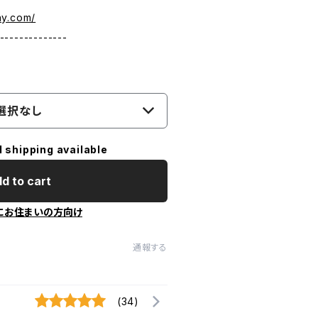
ny.com/
--------------
選択なし
l shipping available
d to cart
にお住まいの方向け
通報する
(34)