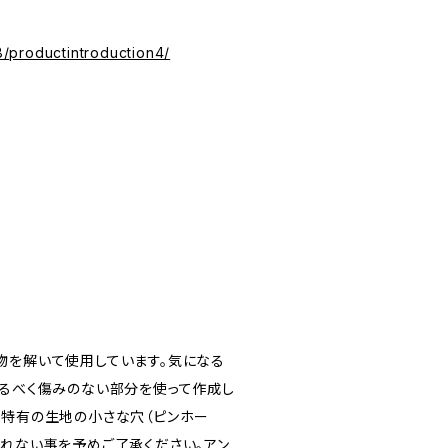
/productintroduction4/
金
物を解いて使用しています。気になる
なるべく傷みのない部分を使って作成し
物特有の生地の小さな穴（ピンホー
られない事を予めご了承ください。アン