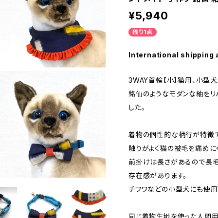
¥5,940
残り1点
International shipping 
3WAY首輪【小】猫用、小型
銘仙のようなモダンな紬をリ
した。
着物の個性的な柄行が特徴で
触りがよく猫の被毛を痛めに
前掛けは長さがあるので長毛
存在感があります。
チワワなどの小型犬にも使用
同じ着物生地を使った人間用