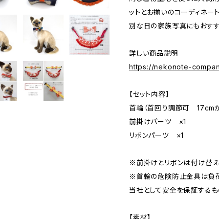
ットとお揃いのコーディネー
別な日の家族写真にもおすす
詳しい商品説明
https://nekonote-compan
【セット内容】
首輪（首回り調節可 17cmか
前掛けパーツ ×1
リボンパーツ ×1
※前掛けとリボンは付け替え
※首輪の危険防止金具は負
当社として安全を保証するも
【素材】