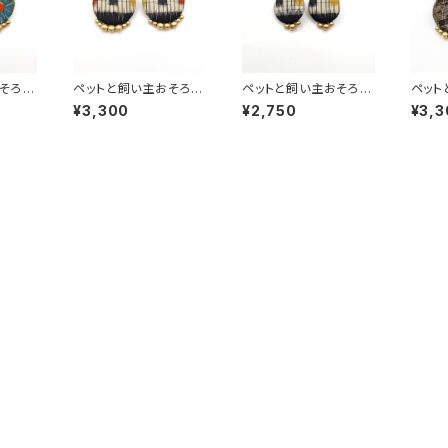
そろい
ペットと飼い主おそろい
ペットと飼い主おそろい
ペット
ック 大
【ピアス】 ペアルック 大
【ピアス（小）】 ペアルッ
【ピア
¥3,300
¥2,750
¥3,3
アンテ
正ロマン レトロ アンテ
ク 大正ロマン レトロ ア
正ロマ
柄 着
ィーク風 和風 和柄 着
ンティーク風 和風 和柄
ィーク
 ハン
物柄 くるみボタン ハン
着物柄 くるみボタン ハ
物柄 
ゴール
ドメイド 手作り ゴール
ンドメイド 手作り ゴー
ドメイ
ちりめん
ドビーズ 銘仙
ルドビーズ 銘仙
ドビー