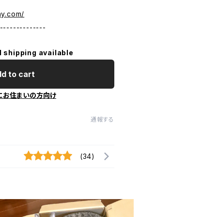
ny.com/
--------------
l shipping available
d to cart
にお住まいの方向け
通報する
(34)