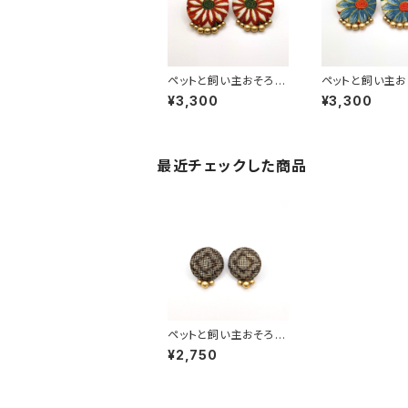
ペットと飼い主おそろい
ペットと飼い主お
【ピアス】 ペアルック 大
【ピアス】 ペアル
¥3,300
¥3,300
正ロマン レトロ アンテ
正ロマン レトロ 
ィーク風 和風 和柄 着
ィーク風 和風 和
物柄 くるみボタン ハン
物柄 くるみボタン
ドメイド 手作り ゴール
ドメイド 手作り 
ドビーズ 縮緬 ちりめん
ドビーズ 縮緬 
最近チェックした商品
赤
青
ペットと飼い主おそろい
【ピアス（小）】 ペアルッ
¥2,750
ク 大正ロマン レトロ ア
ンティーク風 和風 和柄
着物柄 くるみボタン ハ
ンドメイド 手作り ゴー