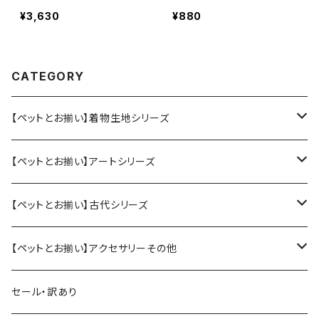
ーズ ビアズリー【大】ロケ
桃 青 赤 安全首輪 危
¥3,630
¥880
ットチャーム付きリバーシブ
険防止 ブラウン パープ
ル前掛け（スタイ） Aubre
ル ピンク ブルー レッ
y Vincent Beardsley ペ
ド 別珍 鈴
アルック 現代アート レトロ
CATEGORY
モダンアート 迷子札
【ペットとお揃い】着物生地シリーズ
ペット用アクセサリー
【ペットとお揃い】アートシリーズ
大（犬、大型猫用）
人間用アクセサリー
ペット用アクセサリー
【ペットとお揃い】古代シリーズ
小（猫、小型犬用）
ピアス／イヤリング
スタイ（小）
人間用アクセサリー
ペット用アクセサリー
【ペットとお揃い】アクセサリーその他
ヘアバンド（大人用）
スタイ（大）
ヘアアクセサリー
みずら、貫頭衣
人間用アクセサリー
ペット用
セール・訳あり