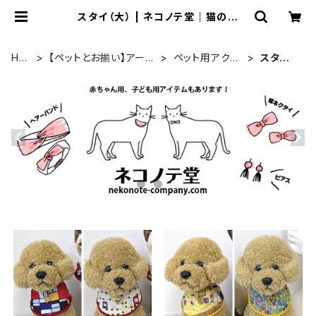
スタイ（大） | ネコノテ堂｜猫の首
輪 ペットと飼い主のおそろいアクセ
サリー
HO
【ペットとお揃い】アート
ペット用アクセ
スタイ
ME
シリーズ
サリー
（大）