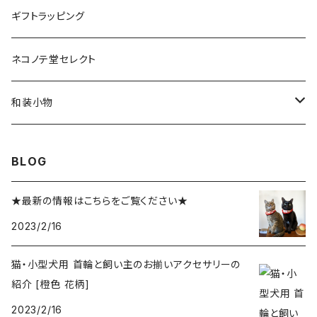
ヘアバンド（赤ちゃん・子ども用）
蝶ネクタイ
ピアス・イヤリング
首輪
ピアス、ブローチ、ヘアアクセサリーなど
その他、雑貨類
人間用
ギフトラッピング
蝶ネクタイ（大人用）
ペット用おもちゃ
和装小物（半衿など）
ペット用おもちゃ
ぬいぐるみキーホルダー
ネコノテ堂セレクト
蝶ネクタイ（子ども用）
ぬいぐるみキーホルダー
和装小物（半衿など）
和装小物
半衿
BLOG
★最新の情報はこちらをご覧ください★
2023/2/16
猫・小型犬用 首輪と飼い主のお揃いアクセサリーの
紹介 [橙色 花柄]
2023/2/16