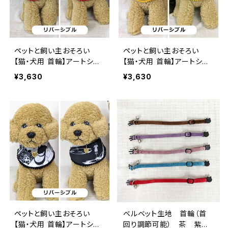
ペットと飼い主おそろい
ペットと飼い主おそろい
【猫・犬用 首輪】アートシリ
【猫・犬用 首輪】アートシリ
ーズ モンドリアン【大】ロ
ーズ グスタフ・クリムト
¥3,630
¥3,630
ケットチャーム付きリバーシ
【大】ロケットチャーム付きリ
ブル前掛け（スタイ） mon
バーシブル前掛け（スタイ）
drian ペアルック 現代ア
Gustav Klimt ペアルッ
ート レトロ モダンアート 迷
ク 現代アート レトロ モダン
子札
アート 迷子札
ペットと飼い主おそろい
ベルベット生地 首輪（首
【猫・犬用 首輪】アートシリ
回り調節可能） 茶 紫