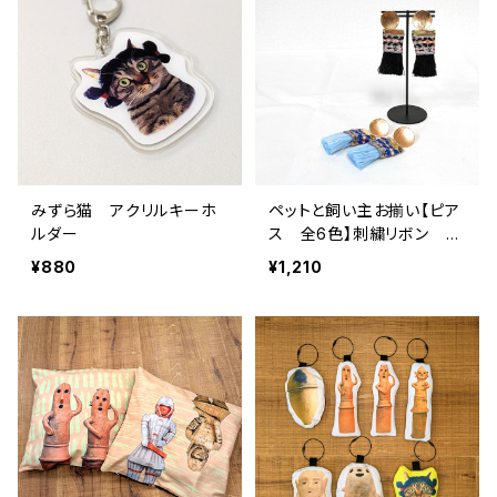
みずら猫 アクリルキーホ
ペットと飼い主お揃い【ピア
ルダー
ス 全6色】刺繍リボン ピ
ンク・ミントグリーン・オレン
¥880
¥1,210
ジ・ブルー・ブラック・スパン
コール 推し活 フリン
ジ バステト神