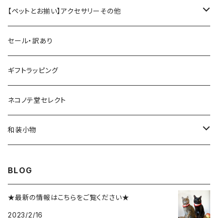
小（猫、小型犬用）
ピアス／イヤリング
スタイ（小）
人間用アクセサリー
ペット用アクセサリー
【ペットとお揃い】アクセサリーその他
ヘアバンド（大人用）
スタイ（大）
ヘアアクセサリー
みずら、貫頭衣
人間用アクセサリー
ペット用
セール・訳あり
ヘアバンド（赤ちゃん・子ども用）
蝶ネクタイ
ピアス・イヤリング
首輪
ピアス、ブローチ、ヘアアクセサリーなど
その他、雑貨類
人間用
ギフトラッピング
蝶ネクタイ（大人用）
ペット用おもちゃ
和装小物（半衿など）
ペット用おもちゃ
ぬいぐるみキーホルダー
ネコノテ堂セレクト
蝶ネクタイ（子ども用）
ぬいぐるみキーホルダー
和装小物（半衿など）
和装小物
半衿
BLOG
★最新の情報はこちらをご覧ください★
2023/2/16