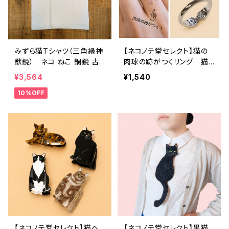
みずら猫Tシャツ（三角縁神
【ネコノテ堂セレクト】猫の
獣鏡） ネコ ねこ 銅鏡 古
肉球の跡がつくリング 猫
代 貫頭衣 古墳
好きさんのための指輪 オ
¥3,564
¥1,540
ープンリング
10%OFF
【ネコノテ堂セレクト】猫ヘ
【ネコノテ堂セレクト】黒猫