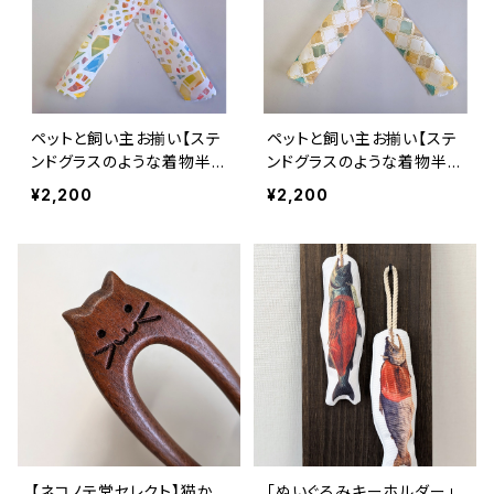
ペットと飼い主お揃い【ステ
ペットと飼い主お揃い【ステ
ンドグラスのような着物半
ンドグラスのような着物半
衿】 透かし素材 オパー
衿】 透かし素材 オパー
¥2,200
¥2,200
ル生地 夏用 赤 黄
ル生地 夏用 黄 緑
緑 青
【ネコノテ堂セレクト】猫か
「ぬいぐるみキーホルダー」