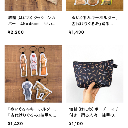
埴輪（はにわ）クッションカ
「ぬいぐるみキーホルダー」
バー 45×45cm ※カバ
「古代けりぐるみ」踊る
ーのみ 踊る人々 挂甲の
人々 甕棺 鍬を担ぐ男
¥2,200
¥1,430
武人 石人
子 みずら太郎 コシキ
ー 古代ねこ 埴輪 古
墳 甑 猫 犬 おもちゃ
「ぬいぐるみキーホルダー」
埴輪（はにわ）ポーチ マチ
「古代けりぐるみ」挂甲の武
付き 踊る人々 挂甲の武
人 国宝 彩色復元 踊る
人 石人
¥1,430
¥1,100
埴輪 馬型埴輪 石人 は