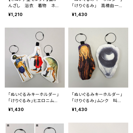
んざし 浴衣 着物 ネ
「けりぐるみ」 高橋由一
コ ねこ
鮭 猫 犬 おもちゃ
¥1,210
¥1,430
「ぬいぐるみキーホルダー」
「ぬいぐるみキーホルダー」
「けりぐるみ」ヒエロニムス・
「けりぐるみ」ムンク 叫
ボス 快楽の園 聖アント
び オディロン・ルドン 起
¥1,430
¥1,430
ニウスの誘惑 乾草車の三
源 眼 目玉 猫 犬 お
連祭壇画 猫 犬 おもち
もちゃ
ゃ