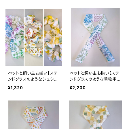
にわ 埴輪 古墳 甑
猫 犬 おもちゃ
ペットと飼い主お揃い【ステ
ペットと飼い主お揃い【ステ
ンドグラスのようなシュシュ
ンドグラスのような着物半
（人間用）】 透かし素材
衿】 透かし素材 オパー
¥1,320
¥2,200
オパール生地
ル生地 夏用 紫 緑 青