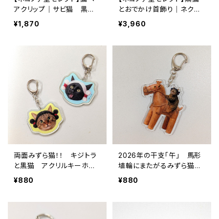
アクリップ｜サビ猫 黒
とおでかけ首飾り｜ネクタ
猫 ハチワレ メインクー
イ ネックレス 猫 刺
¥1,870
¥3,960
ン ノルウェージャンフォレ
繍 パッチ 男女兼用
ストキャット 長毛種
両面みずら猫！！ キジトラ
2026年の干支「午」 馬形
と黒猫 アクリルキーホル
埴輪にまたがるみずら猫
ダー
アクリルキーホルダー
¥880
¥880