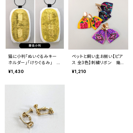
猫に小判「ぬいぐるみキー
ペットと飼い主お揃い【ピア
ホルダー」「けりぐるみ」
ス 全3色】刺繍リボン 幾
慶長小判 猫 犬 おもち
何学模様・牡丹・鳳凰・ブル
¥1,430
¥1,210
ゃ
ー・イエロー・ブラック 推
し活